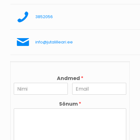
3852056
info@jutalilleari.ee
Andmed
*
Sõnum
*