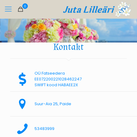
0
Kontakt
OÜ Fatseedera
EE072200221028462247
SWIFT kood HABAEE2X
Suur-Aia 25, Paide
53483999